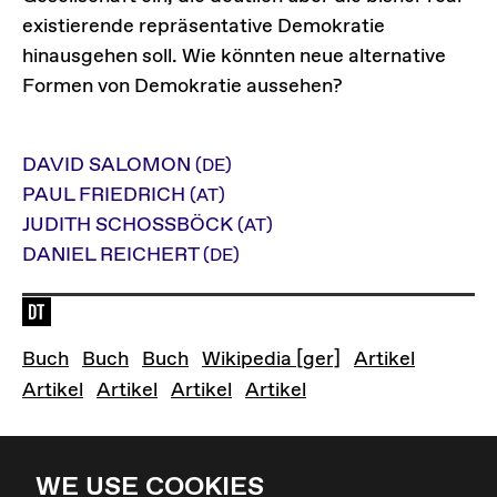
existierende repräsentative Demokratie
hinausgehen soll. Wie könnten neue alternative
Formen von Demokratie aussehen?
DAVID SALOMON
(DE)
PAUL FRIEDRICH
(AT)
JUDITH SCHOSSBÖCK
(AT)
DANIEL REICHERT
(DE)
Sprache der Veranstaltung: de
"Demokratie" - Einführungsband von David Sal
Gehorchend Befehlen - Die politischen 
Zapatismus: Ein neues Paradigm
Rätedemokratie
Liquid 
Buch
Buch
Buch
Wikipedia [ger]
Artikel
Die Zapatistas in Mexiko - Der antisystemisc
Rätedemokratie oder das Ende 
Liquid Democracy
Direkter Parlamenta
Artikel
Artikel
Artikel
Artikel
WE USE COOKIES
Zurück zur Übersicht