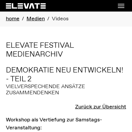
Skip to main navigation
Skip to main content
Skip to page footer
You are here:
home
Medien
Videos
ELEVATE FESTIVAL
MEDIENARCHIV
DEMOKRATIE NEU ENTWICKELN!
- TEIL 2
VIELVERSPECHENDE ANSÄTZE
ZUSAMMENDENKEN
Zurück zur Übersicht
Workshop als Vertiefung zur Samstags-
Veranstaltung: