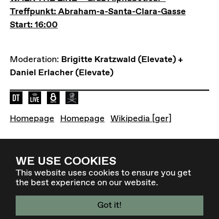
Treffpunkt: Abraham-a-Santa-Clara-Gasse
Start: 16:00
Moderation:
Brigitte Kratzwald (Elevate) +
Daniel Erlacher (Elevate)
Sprache der Veranstaltung: de
Elevate Mediachannel Livestream
Liveübertragung bei Okto.tv im österre
Diese Veranstaltung wird von Radio
OpenstreetMap Graz
Homepage
Homepage
Wikipedia [ger]
WE USE COOKIES
Zurück zur Übersicht
This website uses cookies to ensure you get
the best experience on our website.
Got it!
4. - 7. MÄR 27 - GRAZ / AT