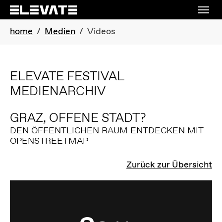
Skip to main navigation
Skip to main content
Skip to page footer
You are here:
home
Medien
Videos
ELEVATE FESTIVAL
MEDIENARCHIV
GRAZ, OFFENE STADT?
DEN ÖFFENTLICHEN RAUM ENTDECKEN MIT
OPENSTREETMAP
Zurück zur Übersicht