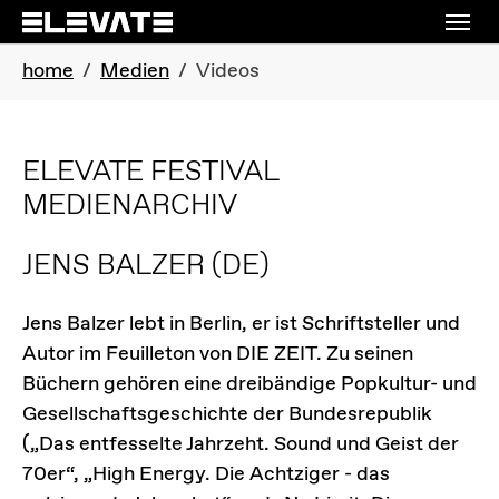
Skip to main navigation
Skip to main content
Skip to page footer
You are here:
home
Medien
Videos
ELEVATE FESTIVAL
MEDIENARCHIV
JENS BALZER
(DE)
Jens Balzer lebt in Berlin, er ist Schriftsteller und
Autor im Feuilleton von DIE ZEIT. Zu seinen
Büchern gehören eine dreibändige Popkultur- und
Gesellschaftsgeschichte der Bundesrepublik
(„Das entfesselte Jahrzeht. Sound und Geist der
70er“, „High Energy. Die Achtziger - das