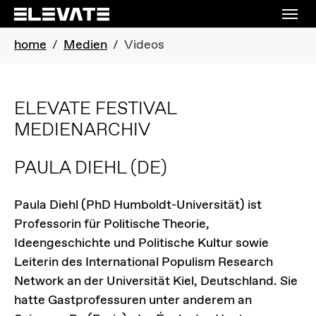
Skip to main navigation
Skip to main content
Skip to page footer
You are here:
home
Medien
Videos
ELEVATE FESTIVAL
MEDIENARCHIV
PAULA DIEHL
(DE)
Paula Diehl (PhD Humboldt-Universität) ist
Professorin für Politische Theorie,
Ideengeschichte und Politische Kultur sowie
Leiterin des International Populism Research
Network an der Universität Kiel, Deutschland. Sie
hatte Gastprofessuren unter anderem an