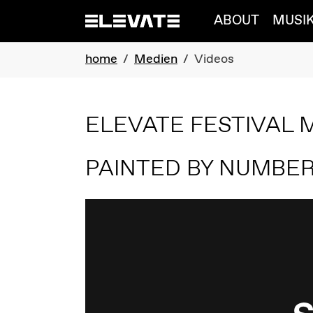
Skip to main navigation
Skip to main content
Skip to page footer
ABOUT
MUSI
You are here:
home
Medien
Videos
ELEVATE FESTIVAL 
PAINTED BY NUMBE