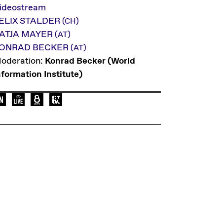
ideostream
ELIX STALDER
(CH)
ATJA MAYER
(AT)
ONRAD BECKER
(AT)
oderation:
Konrad Becker (World
nformation Institute)
Sprache der Veranstaltung: en
Elevate Mediachannel Livestream
Liveübertragung bei Okto.tv im österreichi
Live auf dorftv.at