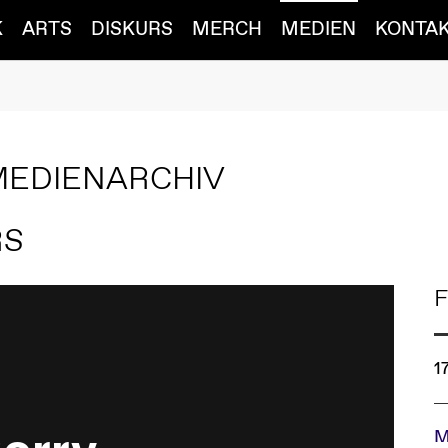
K
ARTS
DISKURS
MERCH
MEDIEN
KONTA
MEDIENARCHIV
RS
F
1
M