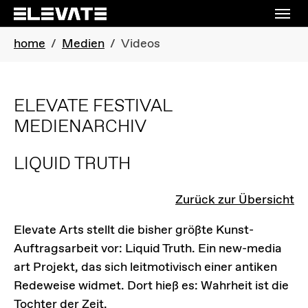
Skip to main navigation
Skip to main content
Skip to page footer
You are here:
home
Medien
Videos
ELEVATE FESTIVAL
MEDIENARCHIV
LIQUID TRUTH
Zurück zur Übersicht
Elevate Arts stellt die bisher größte Kunst-
Auftragsarbeit vor: Liquid Truth. Ein new-media
art Projekt, das sich leitmotivisch einer antiken
Redeweise widmet. Dort hieß es: Wahrheit ist die
Tochter der Zeit.