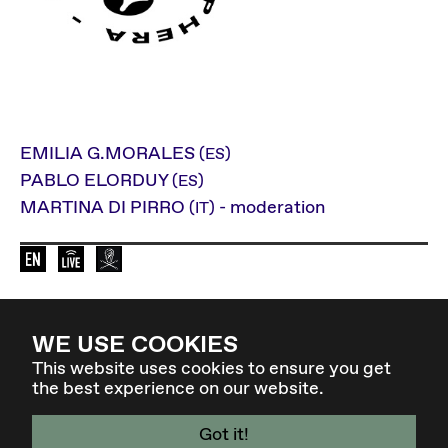
EMILIA G.MORALES
(ES)
PABLO ELORDUY
(ES)
MARTINA DI PIRRO
- moderation
(IT)
Sprache der Veranstaltung: en
Elevate Mediachannel Livestream
Diese Veranstaltung wird von Radio Hels
WE USE COOKIES
Zurück zur Übersicht
This website uses cookies to ensure you get
the best experience on our website.
Got it!