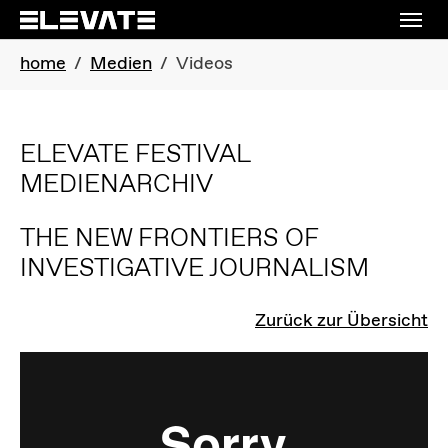
Skip to main navigation
Skip to main content
Skip to page footer
You are here:
home
Medien
Videos
ELEVATE FESTIVAL
MEDIENARCHIV
THE NEW FRONTIERS OF
INVESTIGATIVE JOURNALISM
Zurück zur Übersicht