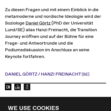
Zu diesen Fragen und mit einem Einblick in die
metamoderne und nordische Ideologie wird der
Soziologe
Daniel Görtz
(PhD der Universität
Lund/SE) alias Hanzi Freinacht, die Transition
Journey eröffnen und auf der Bühne für eine
Frage- und Antwortrunde und die
Podiumsdiskussion im Anschluss an seine
Keynote fortfahren.
DANIEL GÖRTZ / HANZI FREINACHT
(SE)
Sprache der Veranstaltung: en
Elevate Mediachannel Livestream
Diese Veranstaltung wird von Radio Hels
WE USE COOKIES
Zurück zur Übersicht