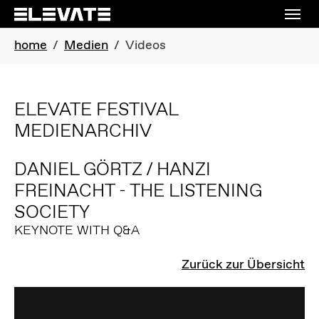
Skip to main navigation
Skip to main content
Skip to page footer
You are here:
home
Medien
Videos
ELEVATE FESTIVAL
MEDIENARCHIV
DANIEL GÖRTZ / HANZI
FREINACHT - THE LISTENING
SOCIETY
KEYNOTE WITH Q&A
Zurück zur Übersicht