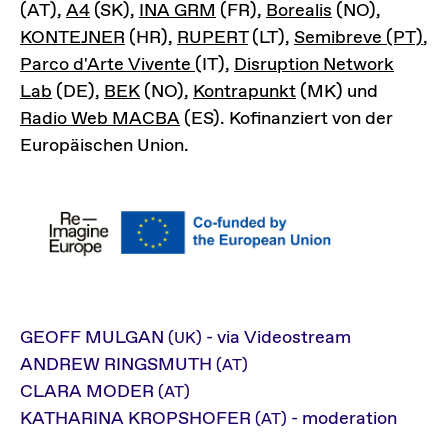
(AT),
A4
(SK),
INA GRM
(FR),
Borealis
(NO),
KONTEJNER
(HR),
RUPERT
(LT),
Semibreve (PT)
,
Parco d'Arte Vivente
(IT),
Disruption Network
Lab
(DE),
BEK
(NO),
Kontrapunkt
(MK) und
Radio Web MACBA
(ES). Kofinanziert von der
Europäischen Union.
GEOFF MULGAN
- via Videostream
(UK)
ANDREW RINGSMUTH
(AT)
CLARA MODER
(AT)
KATHARINA KROPSHOFER
- moderation
(AT)