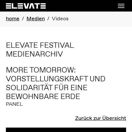
Skip to main navigation
Skip to main content
Skip to page footer
You are here:
home
Medien
Videos
ELEVATE FESTIVAL
MEDIENARCHIV
MORE TOMORROW:
VORSTELLUNGSKRAFT UND
SOLIDARITÄT FÜR EINE
BEWOHNBARE ERDE
PANEL
Zurück zur Übersicht