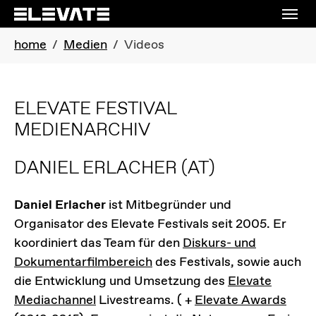
Skip to main navigation
Skip to main content
Skip to page footer
You are here:
home
Medien
Videos
ELEVATE FESTIVAL
MEDIENARCHIV
DANIEL ERLACHER
(AT)
Daniel Erlacher
ist Mitbegründer und
Organisator des Elevate Festivals seit 2005. Er
koordiniert das Team für den
Diskurs- und
Dokumentarfilmbereich
des Festivals, sowie auch
die Entwicklung und Umsetzung des
Elevate
Mediachannel
Livestreams. ( +
Elevate Awards