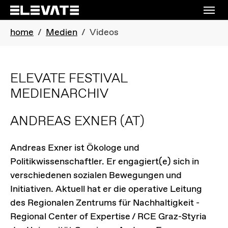
Skip to main navigation
Skip to main content
Skip to page footer
You are here:
home
Medien
Videos
ELEVATE FESTIVAL
MEDIENARCHIV
ANDREAS EXNER
(AT)
Andreas Exner ist Ökologe und
Politikwissenschaftler. Er engagiert(e) sich in
verschiedenen sozialen Bewegungen und
Initiativen. Aktuell hat er die operative Leitung
des Regionalen Zentrums für Nachhaltigkeit -
Regional Center of Expertise / RCE Graz-Styria