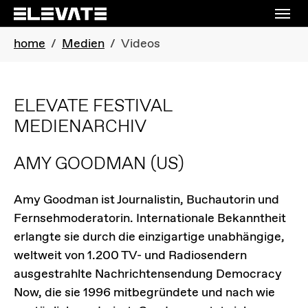
Skip to main navigation
Skip to main content
Skip to page footer
You are here:
home
Medien
Videos
ELEVATE FESTIVAL
MEDIENARCHIV
AMY GOODMAN
(US)
Amy Goodman ist Journalistin, Buchautorin und
Fernsehmoderatorin. Internationale Bekanntheit
erlangte sie durch die einzigartige unabhängige,
weltweit von 1.200 TV- und Radiosendern
ausgestrahlte Nachrichtensendung Democracy
Now, die sie 1996 mitbegründete und nach wie