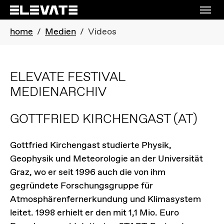
Skip to main navigation
Skip to main content
Skip to page footer
You are here:
home
Medien
Videos
ELEVATE FESTIVAL
MEDIENARCHIV
GOTTFRIED KIRCHENGAST
(AT)
Gottfried Kirchengast studierte Physik,
Geophysik und Meteorologie an der Universität
Graz, wo er seit 1996 auch die von ihm
gegründete Forschungsgruppe für
Atmosphärenfernerkundung und Klimasystem
leitet. 1998 erhielt er den mit 1,1 Mio. Euro