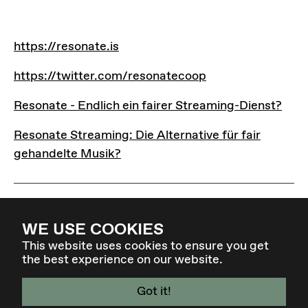
LINKS
https://resonate.is
https://resonate.is
https://twitter.com/resonatecoop
https://twitter.com/resonatecoop
Resonate - Endlich ein fairer Streaming-Dienst?
Resonate - Endlich ein fairer Streaming-Dienst?
Resonate Streaming: Die Alternative für fair gehand
Resonate Streaming: Die Alternative für fair
gehandelte Musik?
WE USE COOKIES
This website uses cookies to ensure you get
the best experience on our website.
Got it!
4. - 7. MÄR 27 - GRAZ / AT