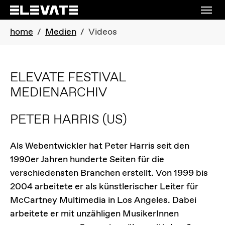
Skip to main navigation
Skip to main content
Skip to page footer
You are here:
home
Medien
Videos
ELEVATE FESTIVAL
MEDIENARCHIV
PETER HARRIS
(US)
Als Webentwickler hat Peter Harris seit den
1990er Jahren hunderte Seiten für die
verschiedensten Branchen erstellt. Von 1999 bis
2004 arbeitete er als künstlerischer Leiter für
McCartney Multimedia in Los Angeles. Dabei
arbeitete er mit unzähligen MusikerInnen