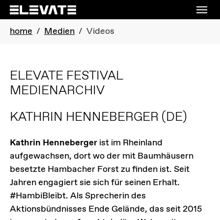
Skip to main navigation
Skip to main content
Skip to page footer
You are here:
home
Medien
Videos
ELEVATE FESTIVAL
MEDIENARCHIV
KATHRIN HENNEBERGER
(DE)
Kathrin Henneberger
ist im Rheinland
aufgewachsen, dort wo der mit Baumhäusern
besetzte Hambacher Forst zu finden ist. Seit
Jahren engagiert sie sich für seinen Erhalt.
#HambiBleibt. Als Sprecherin des
Aktionsbündnisses Ende Gelände, das seit 2015