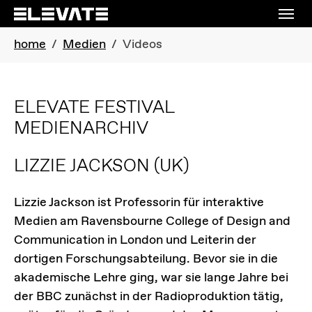
Skip to main navigation
Skip to main content
Skip to page footer
You are here:
home
Medien
Videos
ELEVATE FESTIVAL
MEDIENARCHIV
LIZZIE JACKSON
(UK)
Lizzie Jackson ist Professorin für interaktive
Medien am Ravensbourne College of Design and
Communication in London und Leiterin der
dortigen Forschungsabteilung. Bevor sie in die
akademische Lehre ging, war sie lange Jahre bei
der BBC zunächst in der Radioproduktion tätig,