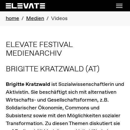
Skip to main navigation
Skip to main content
Skip to page footer
You are here:
home
Medien
Videos
ELEVATE FESTIVAL
MEDIENARCHIV
BRIGITTE KRATZWALD
(AT)
Brigitte Kratzwald
ist Sozialwissenschaftlerin und
Aktivistin. Sie beschäftigt sich mit alternativen
Wirtschafts- und Gesellschaftsformen, z.B.
Solidarischer Ökonomie, Commons und
Subsistenz sowie mit den Möglichkeiten sozialer
Transformation. Zu diesen Themen diskutiert sie