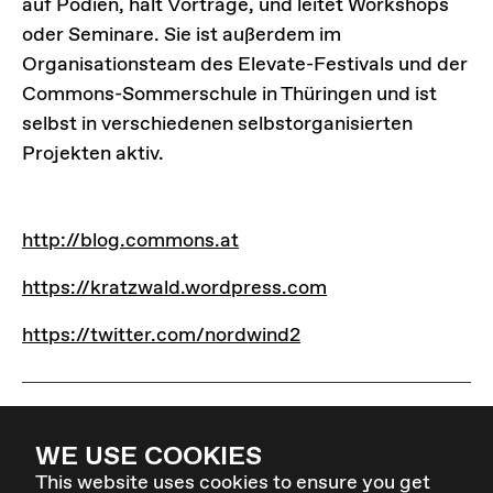
auf Podien, hält Vorträge, und leitet Workshops
oder Seminare. Sie ist außerdem im
Organisationsteam des Elevate-Festivals und der
Commons-Sommerschule in Thüringen und ist
selbst in verschiedenen selbstorganisierten
Projekten aktiv.
LINKS
http://blog.commons.at
http://blog.commons.at
https://kratzwald.wordpress.com
https://kratzwald.wordpress.com
https://twitter.com/nordwind2
https://twitter.com/nordwind2
WE USE COOKIES
This website uses cookies to ensure you get