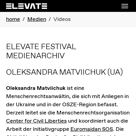
Skip to main navigation
Skip to main content
Skip to page footer
You are here:
home
Medien
Videos
ELEVATE FESTIVAL
MEDIENARCHIV
OLEKSANDRA MATVIICHUK
(UA)
Oleksandra Matviichuk
ist eine
Menschenrechtsanwältin, die sich mit Anliegen in
der Ukraine und in der OSZE-Region befasst.
Derzeit leitet sie die Menschenrechtsorganisation
Center for Civil Liberties
und koordiniert auch die
Arbeit der Initiativgruppe
Euromaidan SOS
. Die