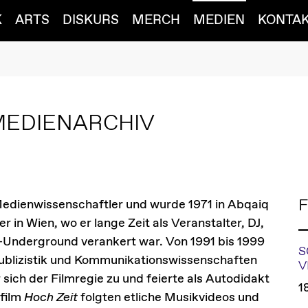
K
ARTS
DISKURS
MERCH
MEDIEN
KONTA
MEDIENARCHIV
F
 Medienwissenschaftler und wurde 1971 in Abqaiq
r in Wien, wo er lange Zeit als Veranstalter, DJ,
-Underground verankert war. Von 1991 bis 1999
S
Publizistik und Kommunikationswissenschaften
V
 sich der Filmregie zu und feierte als Autodidakt
1
film
Hoch Zeit
folgten etliche Musikvideos und