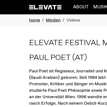
Skip to main navigation
Skip to main content
Skip to page footer
ABOUT
MUSI
You are here:
home
Medien
Videos
ELEVATE FESTIVAL 
PAUL POET
(AT)
Paul Poet ist Regisseur, Journalist und
(Saudi Arabien) geboren. Seit 1984 lebt e
Promoter, Kritiker und Sänger im Musik
studierte Paul Poet Philosophie sowie 
an der Universität Wien. 1996 wandte er
rasch Erfolge. Nach seinem Debüt-Kurz