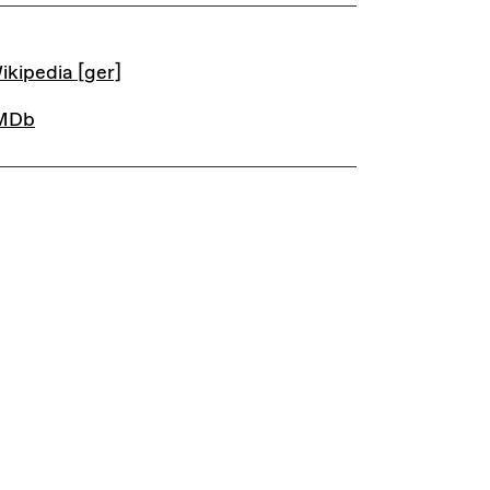
INKS
ikipedia [ger]
MDb