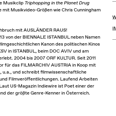
te Musikclip
Triphopping in the Planet Drug
che mit Musikvideo-Größen wie Chris Cunningham
L
W
I
urchbruch mit AUSLÄNDER RAUS!
13 von der BIENNALE ISTANBUL neben Namen
filmgeschichtlichen Kanon des politischen Kinos
IKSV in ISTANBUL, beim DOC AVIV und am
rlebt. 2004 bis 2007 ORF KULTUR. Seit 2011
rator für das FILMARCHIV AUSTRIA in Koop mit
., und schreibt filmwissenschaftliche
n und Filmveröffentlichungen. Laufend Arbeiten
Laut US-Magazin Indiewire ist Poet einer der
und der größte Genre-Kenner in Österreich.