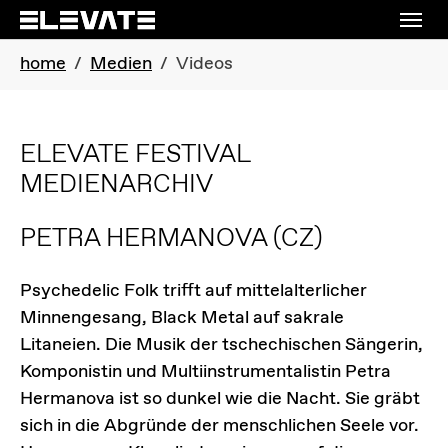
Skip to main navigation
Skip to main content
Skip to page footer
You are here:
home
Medien
Videos
ELEVATE FESTIVAL
MEDIENARCHIV
PETRA HERMANOVA
(CZ)
Psychedelic Folk trifft auf mittelalterlicher
Minnengesang, Black Metal auf sakrale
Litaneien. Die Musik der tschechischen Sängerin,
Komponistin und Multiinstrumentalistin Petra
Hermanova ist so dunkel wie die Nacht. Sie gräbt
sich in die Abgründe der menschlichen Seele vor.