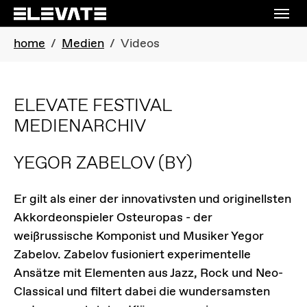
Skip to main navigation
Skip to main content
Skip to page footer
You are here:
home
Medien
Videos
ELEVATE FESTIVAL
MEDIENARCHIV
YEGOR ZABELOV
(BY)
Er gilt als einer der innovativsten und originellsten
Akkordeonspieler Osteuropas - der
weißrussische Komponist und Musiker Yegor
Zabelov. Zabelov fusioniert experimentelle
Ansätze mit Elementen aus Jazz, Rock und Neo-
Classical und filtert dabei die wundersamsten