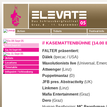
// KASEMATTENBÜHNE (14.00 B
FALTER präsentiert:
Dälek
(Ipecac / USA)
Waxolutionists live
(Universal, Emerc
Attwenger
(Linz)
Puppetmastaz
(D)
JFB pres. Abstractivity
(UK)
Linkmen
(Linz)
Mafia Entertainment
(Graz)
Dero
(Graz)
Human Beatboxing:
MC Beardyman
(