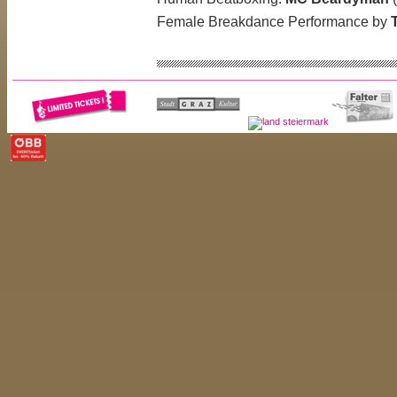
Female Breakdance Performance by
// DOM IM BERG (22.00 BIS 06.
// Mainfloor
(Experimental Electronica
Autechre - live
(Warp Records / UK)
Ersatz: F.Hecker (mego.at/A)
DMX Krew
(Breakin' Records, Rephle
µ-Ziq - live
(Planet-Mu, Rephlex / UK)
Hrvatski - live
(Reckankomplex, Plane
N>E>D
(Warp Records / UK)
Alive
(Syncmode, FM4 / Wien)
zvonko
(disko404 / Graz)
Visuals:
Mimu
(sofa23 / Graz) ;
LUX
(
// 2nd Floor
(minimal techno)
Basteroid - live
(Areal / D)