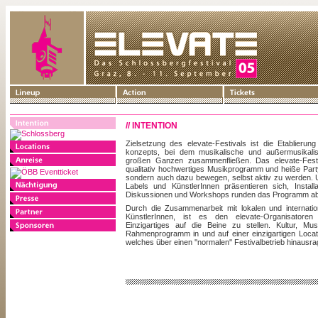
// INTENTION
Zielsetzung des elevate-Festivals ist die Etablierung
konzepts, bei dem musikalische und außermusikali
großen Ganzen zusammenfließen. Das elevate-Festiv
qualitativ hochwertiges Musikprogramm und heiße Part
sondern auch dazu bewegen, selbst aktiv zu werden. Un
Labels und KünstlerInnen präsentieren sich, Install
Diskussionen und Workshops runden das Programm ab
Durch die Zusammenarbeit mit lokalen und internation
KünstlerInnen, ist es den elevate-Organisatoren
Einzigartiges auf die Beine zu stellen. Kultur, Mu
Rahmenprogramm in und auf einer einzigartigen Locati
welches über einen ''normalen'' Festivalbetrieb hinausra