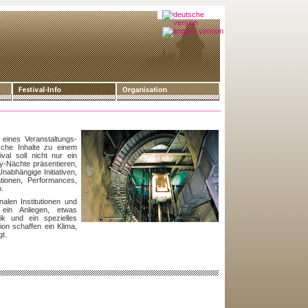
 eines Veranstaltungs-
sche Inhalte zu einem
al soll nicht nur ein
y-Nächte präsentieren,
abhängige Initiativen,
ationen, Performances,
.
alen Institutionen und
 ein Anliegen, etwas
sik und ein spezielles
on schaffen ein Klima,
gt.