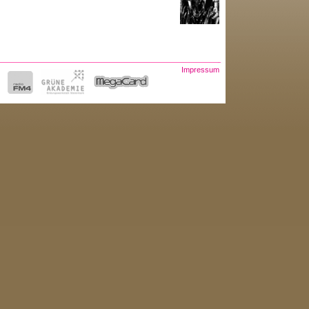
Impressum
en, viele Verbindungen
. Sonic Verwüstung mit
h ro(t)ten Blüten. Die
te Körper. Impulsives
ür das Glück aus der
esen...]
hung aus elektro, die
n von diversen parties
ger club. man muss nur
ch "ahhh die Mad Birds ,
kum mit speziellen mix