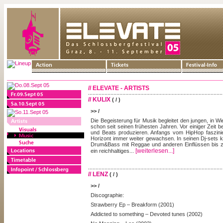
// ELEVATE - ARTISTS
// KULIX
( / )
>> /
Die Begeisterung für Musik begleitet den jungen, in W
schon seit seinen frühesten Jahren. Vor einiger Zeit b
und Beats produzieren. Anfangs vom HipHop faszinier
Horizont immer weiter gewachsen. In seinen Dj-sets k
Drum&Bass mit Reggae und anderen Einflüssen bis zu
[weiterlesen...]
ein reichhaltiges...
// LENZ
( / )
>> /
Discographie:
Strawberry Ep – Breakform (2001)
Addicted to something – Devoted tunes (2002)