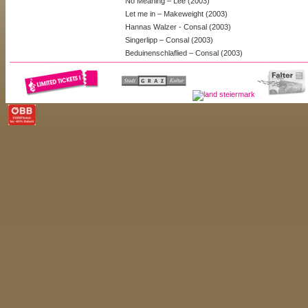
No Meaning – Lee (2003)
Let me in – Makeweight (2003)
Hannas Walzer - Consal (2003)
Singerlipp – Consal (2003)
Beduinenschlaflied – Consal (2003)
Interne Betrachtungen – Lasch (2004)
[weiterlesen...]
// LINKMEN
( / )
>> /
Pumperish beats, permanentes Soundieren von Kläng
von vier Personen – arlemara, lemarara, ramalear...
Genuss. If we were plants we would be Fourtrees wit
Elektronik spendet Wärme und verkraftet verkrampf
drehen an K(n)öpfen und drücken von Tasten f
[weiterl
Steckdose. Position der Schubladenmatrix –...
// M.A.R.S & HAADRIAN
( / )
>> /
die "Mad Birds" aus graz bringen, mit einer misc
tanzschweine zum springen. mancher kennt sie scho
aus graz-umgebung, lustenau und des st.veiter swin
die hiesigen einwohner fragen und die sagen dann glei
joo die san guat!!!" überzeugt haben sie ihr publi
[weiterlesen...]
verfahren, indem sie es schaffen...
// MAFIA ENTERTAINMENT
( / )
>> /