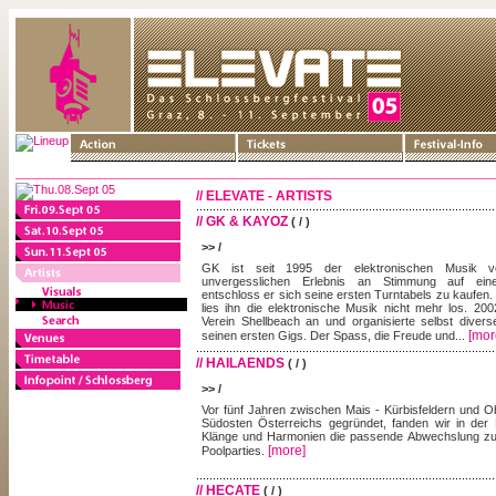
// ELEVATE - ARTISTS
// GK & KAYOZ
( / )
>> /
GK ist seit 1995 der elektronischen Musik ve
unvergesslichen Erlebnis an Stimmung auf eine
entschloss er sich seine ersten Turntabels zu kaufe
lies ihn die elektronische Musik nicht mehr los. 20
Verein Shellbeach an und organisierte selbst divers
[mor
seinen ersten Gigs. Der Spass, die Freude und...
// HAILAENDS
( / )
>> /
Vor fünf Jahren zwischen Mais - Kürbisfeldern und Ob
Südosten Österreichs gegründet, fanden wir in der 
Klänge und Harmonien die passende Abwechslung zu 
[more]
Poolparties.
// HECATE
( / )