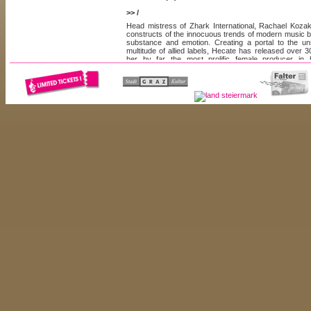
>> /
Head mistress of Zhark International, Rachael Kozak, 
constructs of the innocuous trends of modern music b
substance and emotion. Creating a portal to the u
multitude of allied labels, Hecate has released over
her by far the most prolific female producer in h
[more]
Thoroughly immersed in the...
// HRVATSKI
( / )
>> /
At some point in the early 90s, I became aware of el
prior to that I had classified the music as vapid, with
neither a keen grasp on history nor a positive atitud
forward movement; both attributes that I still find 
near-simultaneous opening of the Beat Non-Stop and Sa
[more]
Boston...
// ILLINOISE
( / )
>> /
Seit 2000 bespielt Illinoise Clubs in Europa, als einig
sind Gastspiele in Budapest, Brighton und Ljub
Österreich-Tour mit seinem englischen Kollegen J
Jahres statt. Früher vorwiegend mit Drum´n´Bass 
Bandbreite seiner DJ- Sets mittlerweile von Breakbeat
[more]
discoidem Electrotech.
// JAKE FAIRLEY
( / )
>> /