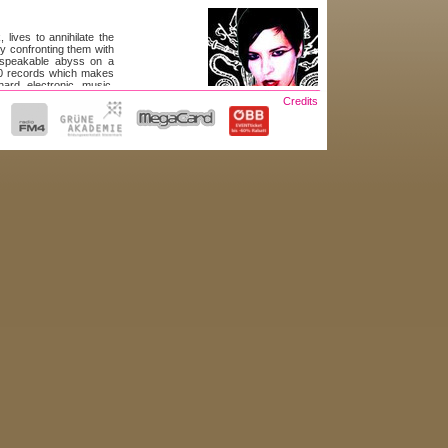
lives to annihilate the
y confronting them with
nspeakable abyss on a
 30 records which makes
ard electronic music.
Credits
ectronic dance music...
 a fanbase that posessed
e towards innovation or
somewhat necessary. The
tellite record stores in
e Stationen dieser Reise
ljana zu nennen, eine
FB fand Anfang diesen
assoziiert reicht die
s bis hin zu Minimal und