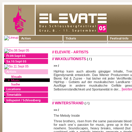
// ELEVATE - ARTISTS
// WAXOLUTIONISTS
( / )
>> /
HipHop kann auch abseits gängiger Inhalte, Tr
Eigendynamik entwickeln. Das Wiener Produzenten u
Bionic Kid & Zuzee - hat bisher mit jeder Veröffent
HipHop - Gebiets auf der musikalischen Landkarte 
Ausflüge in andere musikalische Gefilde gew
[weiter
Selbstverständlichkeit und Spontaneität in der...
// WINTERSTRAND
( / )
>> /
The Melody Inside
Three brothers, risen from the same passionate blood 
for each one´s passion for music, grew up in the s
nowhere. Soundscapes, heavy breaks, relaxed (but 
combined with a melodic intensity generate a timeles