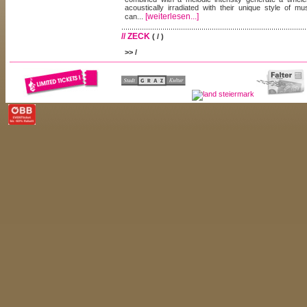
acoustically irradiated with their unique style of mu
[weiterlesen...]
can...
// ZECK
( / )
>> /
Der Zeck verfügt mit seinem längsovalen Körper über
ist am Kopf ausgestattet mit Widerhacken und Stech
Attacke, die Zecke nicht mit Klebstoff oder anderen 
sie während des Todeskampfes erbricht und Speichel 
enthalten sein können. Die Zecke ritzt mit sogen
[weiterlesen...]
menschliche Haut an und schiebt...
// ZVONKO
( / )
>> /
Ein DJ, der es bevorzugt, das Publikum mehr zum H
bewegen. Seine musikalische Auswahl besticht durc
Experimentelles. Und gerade diese Liebe zum Außerge
[weiterlesen...]
seine Sets einzigartig macht.
Treffer 71 bis 74 von 74
<< Erste
< Vorherige
11-20
21-30
31-40
41-50
51-60
61