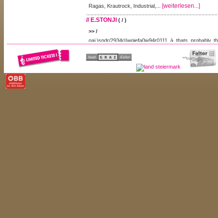
[weiterlesen...]
Ragas, Krautrock, Industrial,...
// E.STONJI
( / )
>> /
oai.\sndr/2934r||wqiefa0w94r0111 à thats probably t
like!
contrasts, like chansons mélancholique, melodies, an
pythagoras get combined and fight together as h
rectangles of the popculture nowadays and the existing
the equation gets calculated direct in your ear and sti
[weiterlesen...]
algorythms...
// EITERHERD
( / )
>> /
Erst wenn der Eiterherd voll ausgereift, also pral
Druckschmerzen verbunden), mit einer zuvor ausgeg
und durch vorsichtiges Ziehen der Haut an zwei si
Stellen seitlich der Wunde entleeren. Die Öffnung soll
Eiterherd erzwungen werden (vergrößert den Infekt
[weiterlesen...]
Eiterherd mit Ringelblumentee...
// ELECTRIC KETTLE
( / )
>> /
“Dont belive the hype and go for electric kettle cause h
shaking up 4/4 gabba bass drums and breaks do mash
and serious style of breakcore. last year he killed th
on peace off and now he is back on the venue with n
action for anybody who loves accidents on time signa