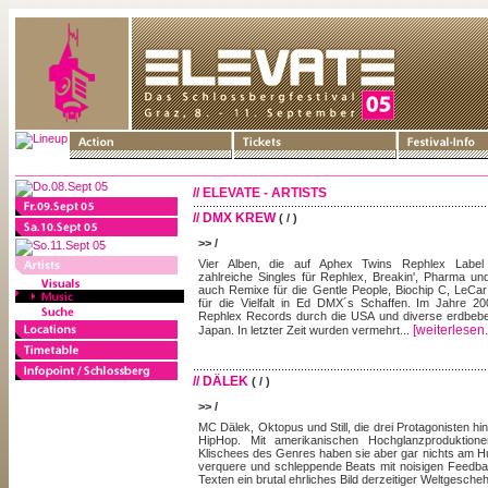
// ELEVATE - ARTISTS
// DMX KREW
( / )
>> /
Vier Alben, die auf Aphex Twins Rephlex Label v
zahlreiche Singles für Rephlex, Breakin', Pharma un
auch Remixe für die Gentle People, Biochip C, LeCar
für die Vielfalt in Ed DMX´s Schaffen. Im Jahre 2
Rephlex Records durch die USA und diverse erdbebe
[weiterlesen..
Japan. In letzter Zeit wurden vermehrt...
// DÄLEK
( / )
>> /
MC Dälek, Oktopus und Still, die drei Protagonisten h
HipHop. Mit amerikanischen Hochglanzproduktion
Klischees des Genres haben sie aber gar nichts am H
verquere und schleppende Beats mit noisigen Feedba
Texten ein brutal ehrliches Bild derzeitiger Weltgesche