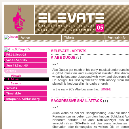
// ELEVATE - ARTISTS
// ABE DUQUE
( / )
>> /
Abe Duque got much of his early musical understandi
a gifted musician and evangelical minister. Abe disco
when he became obsessed with vinyl and electronic d
He bought his first synthesizer with money from h
played his keyboard in his dad’s church.
[more]
In the early 90’s Abe became the...
// AGGRESSIVE SNAIL ATTACK
( / )
>> /
Auch wenn es bei der Bandgründung 2002 die Idee w
Formation zu ins Leben zu rufen, hat das Schicksal Ag
Höherem berufen. Die acht Mittzwanziger aus de
veredeln ihren SKA-Punk mit den verschiedensten E
überladen oder richtungslos zu wirken. Die oft domi