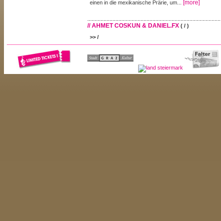
[more]
einen in die mexikanische Prärie, um...
// AHMET COSKUN & DANIEL.FX
( / )
>> /
Ahmet Coskun wurde 1977 in Istanbul geboren, Daniel.
Antwerpen. In den Anfängen ihrer DJ Laufbahn beschall
Berlin, 2002 folgten dann Resident Veranstaltungen 
mit Daniel Dreier. Ein Jahr später gründen sie die „Be
eine musikalische Plattform für diverse Künst
[more]
entstanden...
// ALIVE
( / )
>> /
Bernd started djing in Graz in 1996 playing drum'n'ba
time the first drum'n'bass club named 'Alien Bass' wa
some friends and bernd joined the crew.After djin
Lavelle, Kruder & Dorfmeister, A Guy Called Gerald, D
producing on lo-fi equipment in 1997, bringing hi
[more]
experimental broken...
// ANTIMANIAX
( / )
>> /
Blasting out of Graz, Austria comes the political 
Antimaniax. Mixing up Leftover Crack's squatpunk no
more direct delivery they unleash no-nonsense politi
group of rich nations, neo-nazis, animal rights abuses
subjects, while still managing to make great music an
[more]
After their first demo...