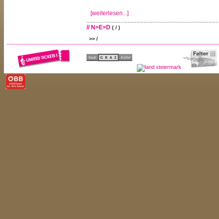
[weiterlesen...]
// N>E>D
( / )
>> /
Ned Beckett (geboren 1978) ist einer der offiziellen
sechs Jahren tritt er in Laptop-DJ-Sets auf der ganzen
dem Warp Label zusammen arbeitet und viele ihrer L
in Großbritannien und Europa koordiniert, hat er viele 
Mega-Raves mit gestaltet. Ned Beckett arbeitet mit v
[weiterlesen...]
Künstlern...
// NAOS
( / )
>> /
Naos = Purzelbaumprogpop meets Kleine Strolche Cor
kleine Prinzessin aus Graz wollen es wissen, mie
brauen in ihrem Kellerchen ihre ganz eig
Kindergartenanarchie, Breakbeats und Pop in einen
ganze mit zuckersüßen Vocals und fertig ist der Pun
Pathos und großen Gefühlen. Schmeckt lecker und ist.
// PARADOX
( / )
>> /
Paradox ist nicht irgendwer in der D&B-Gemeinde. Wo
genau so gemeint, hat seine eigene Vorstellung 
Breaks und Baesse so konsequent verfolgt wie De
seinem unverwechselbar funkigen Stil gefunden. Sein
jaehriger erschien 1991 auf Moving Shadows Nr.