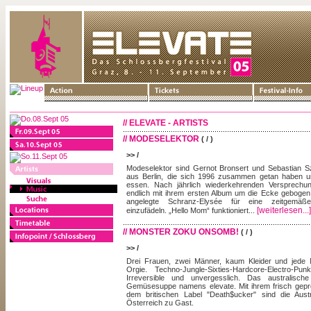
// ELEVATE - ARTISTS
// MODESELEKTOR
( / )
>> /
Modeselektor sind Gernot Bronsert und Sebastian S
aus Berlin, die sich 1996 zusammen getan haben u
essen. Nach jährlich wiederkehrenden Versprech
endlich mit ihrem ersten Album um die Ecke gebogen,
angelegte Schranz-Elysée für eine zeitgemäße
[weiterlesen...]
einzufädeln. „Hello Mom“ funktioniert...
// MONSTER ZOKU ONSOMB!
( / )
>> /
Drei Frauen, zwei Männer, kaum Kleider und jede N
Orgie. Techno-Jungle-Sixties-Hardcore-Electro-P
Irreversible und unvergesslich. Das australisc
Gemüsesuppe namens elevate. Mit ihrem frisch gepre
dem britischen Label "Death$ucker" sind die Austr
Österreich zu Gast.