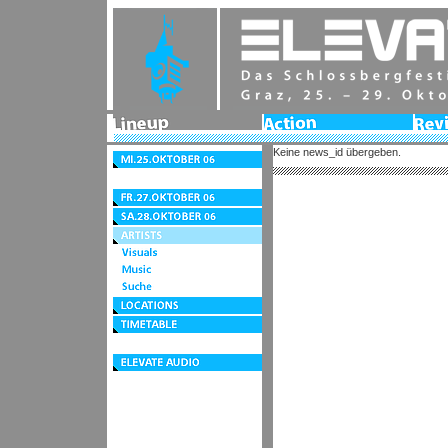
Lineup
Action
Revie
2006
Keine news_id übergeben.
Mi.25.Oktober
06
Do.26.Oktober
06
Fr.27.Oktober
06
Sa.28.Oktober
06
Artists
Visuals
Music
Suche
Locations
Timetable
Festivalzentrum
elevate
audio