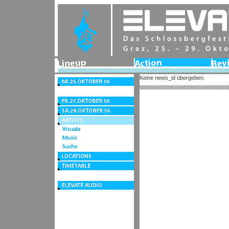
Lineup
Action
Revie
2006
Keine news_id übergeben.
Mi.25.Oktober
06
Do.26.Oktober
06
Fr.27.Oktober
06
Sa.28.Oktober
06
Artists
Visuals
Music
Suche
Locations
Timetable
Festivalzentrum
elevate
audio