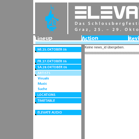
Lineup
Action
Revie
2006
Keine news_id übergeben.
Mi.25.Oktober
06
Do.26.Oktober
06
Fr.27.Oktober
06
Sa.28.Oktober
06
Artists
Visuals
Music
Suche
Locations
Timetable
Festivalzentrum
elevate
audio