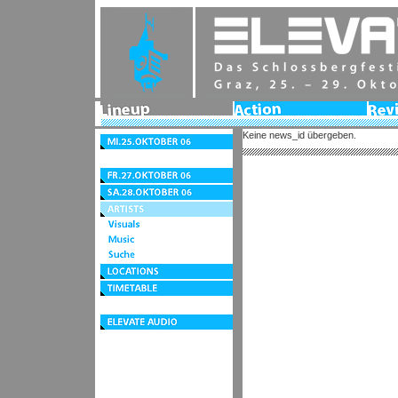
Lineup
Action
Revie
2006
Keine news_id übergeben.
Mi.25.Oktober
06
Do.26.Oktober
06
Fr.27.Oktober
06
Sa.28.Oktober
06
Artists
Visuals
Music
Suche
Locations
Timetable
Festivalzentrum
elevate
audio