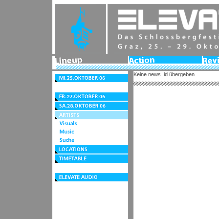
Lineup
Action
Revie
2006
Keine news_id übergeben.
Mi.25.Oktober
06
Do.26.Oktober
06
Fr.27.Oktober
06
Sa.28.Oktober
06
Artists
Visuals
Music
Suche
Locations
Timetable
Festivalzentrum
elevate
audio