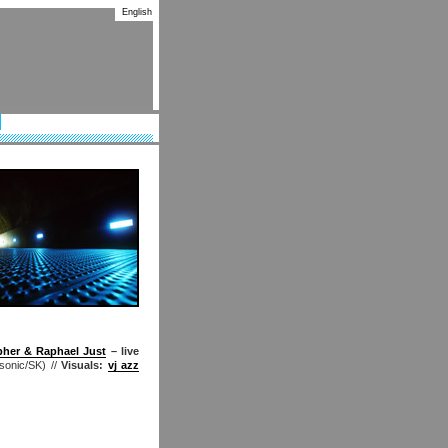
English
Organisation
pher & Raphael Just
– live
lsonic/SK)
//
Visuals:
vj azz