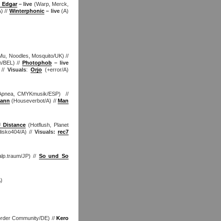
 Edgar
– live
(Warp, Merck,
) //
Winterphonic
– live
(A)
Mu, Noodles, Mosquito/UK) //
h/BEL) //
Photophob
– live
 //
Visuals
:
Orjo
(+error/A)
Apnea, CMYKmusik/ESP) //
mann
(Houseverbot/A) //
Man
 Distance
(Hotflush, Planet
isko404/A) //
Visuals:
rec7
lp.traum/JP) //
So und So
)
Border Community/DE) //
Kero