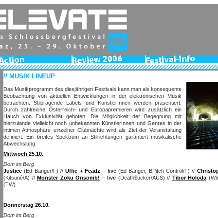
Action
Review
Festival-
2006
Info
// MUSIK LINEUP
Das Musikprogramm des diesjährigen Festivals kann man als konsequente
Beobachtung von aktuellen Entwicklungen in der elektronischen Musik
betrachten. Stilprägende Labels und KünstlerInnen werden präsentiert.
Durch zahlreiche Österreich- und Europapremieren wird zusätzlich ein
Hauch von Exklusivität geboten. Die Möglichkeit der Begegnung mit
hierzulande vielleicht noch unbekannten KünstlerInnen und Genres in der
intimen Atmosphäre einzelner Clubnächte wird als Ziel der Veranstaltung
definiert. Ein breites Spektrum an Stilrichtungen garantiert musikalische
Abwechslung.
Mittwoch 25.10.
Dom im Berg
Justice
(Ed Banger/F)
//
Uffie + Feadz
– live
(Ed Banger, BPitch Control/F)
//
Christo
(Kitsuné/A)
//
Monster Zoku Onsomb!
– live
(Death$ucker/AUS) //
Tibor Holoda
(Wi
(TW)
Donnerstag 26.10.
Dom im Berg