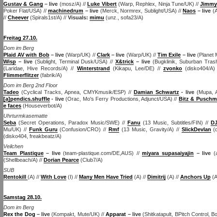
Gustav & Gang
– live
(mosz/A) //
Luke Vibert
(Warp, Rephlex, Ninja Tune/UK) //
Jimmy
Poker Flat/USA) //
machinedrum
– live
(Merck, Normrex, Sublight/USA) //
Naos
– live
(A
//
Cheever
(Spirals1st/A) //
Visuals:
mimu
(unz., sofa23/A)
Freitag 27.10.
Dom im Berg
Plaid AV with Bob
– live
(Warp/UK) //
Clark
– live
(Warp/UK) //
Tim Exile
– live
(Planet 
Wisp
– live
(Sublight, Terminal Dusk/USA) //
X
&trick
– live
(Bugklinik, Suburban Tras
(Laridae, Hive Records/A) //
Winterstrand
(Kikapu, Lee/DE) //
zvonko
(disko404/A)
Flimmerflitzer
(fabrik/A)
Dom im Berg 2nd Floor
Tadeo
(Cyclical Tracks, Apnea, CMYKmusik/ESP) //
Damian Schwartz
- live
(Mupa, 
[a]pendics.shuffle
- live
(Orac, Mo's Ferry Productions, Adjunct/USA) //
Bitz & Pusch
e faces
(Houseverbot/A)
Uhrturmkasematte
Seba
(Secret Operations, Paradox Music/SWE) //
Fanu
(13 Music, Subtitles/FIN) //
DJ
Mu/UK) //
Funk Guru
(Confusion/CRO) //
Rmf
(13 Music, Gravity/A) //
SlickDevlan
(d
(disko404, freakbeatz/A)
Veilchen
Team Plastique
– live
(team-plastique.com/DE,AUS) //
miyara supasaiyajin
– live
(a
(Shellbeach/A) //
Dorian Pearce
(Club7/A)
SUB
Rentokill
(A) //
With Love
(I) //
Many Men Have Tried
(A) //
Dimitrij
(A)
//
Anchors Up
(A
Samstag 28.10.
Dom im Berg
Rex the Dog
– live
(Kompakt, Mute/UK) //
Apparat
– live
(Shitkatapult, BPitch Control, 