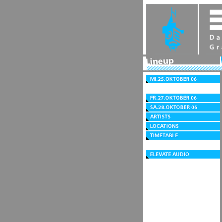
Lineup
Mi.25.Oktober
06
Do.26.Oktober
06
Fr.27.Oktober
06
Sa.28.Oktober
06
Artists
Locations
Timetable
Festivalzentrum
elevate
audio