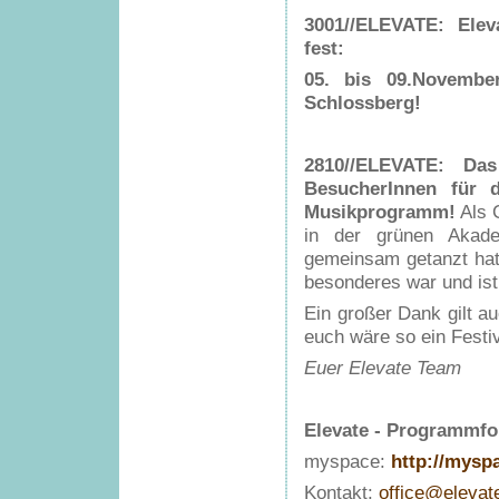
3001//ELEVATE:
Elev
fest:
05. bis 09.Novemb
Schlossberg!
2810//ELEVATE:
Das
BesucherInnen für 
Musikprogramm!
Als 
in der grünen Akad
gemeinsam getanzt hat
besonderes war und ist
Ein großer Dank gilt au
euch wäre so ein Festiv
Euer Elevate Team
Elevate - Programmfo
myspace:
http://mysp
Kontakt:
office@elevate