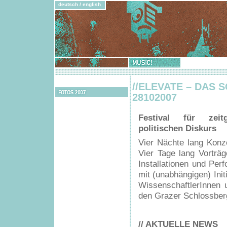
deutsch
/
english
Music!
Democracy!
Feedback
//ELEVATE – DAS 
2007
Fotos
28102007
2007
KünstlerInnen
Festival für zei
politischen Diskurs
Vier Nächte lang Konz
Vier Tage lang Vorträ
Installationen und Per
mit (unabhängigen) Init
WissenschaftlerInnen 
den Grazer Schlossber
// AKTUELLE NEWS