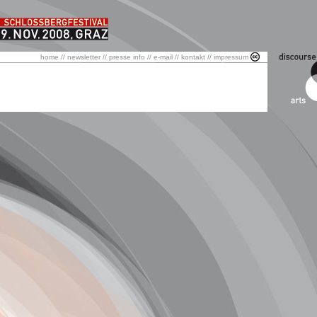
home
//
newsletter
//
presse info
//
e-mail
//
kontakt
//
impressum