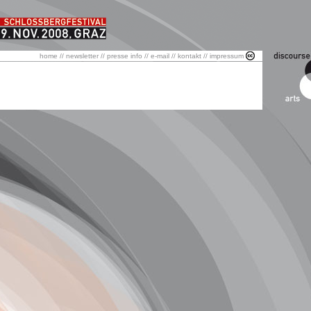
home
//
newsletter
//
presse info
//
e-mail
//
kontakt
//
impressum