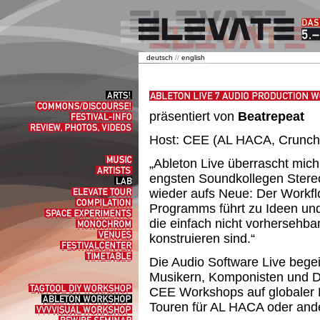
deutsch
//
english
Arts!
Commons/Discourse!
präsentiert von
Beatrepeat
Festival-
Info
Review,
Photos,
Host: CEE (AL HACA, Crunch
Videos
Music
„Ableton Live überrascht mic
Artists
engsten Soundkollegen Stere
Lab
wieder aufs Neue: Der Workfl
elevate
tour
Compilation
Programms führt zu Ideen un
Space
die einfach nicht vorhersehba
experiments
Monochrom
Venues
konstruieren sind.“
Festivalcenter
Timetable
Die Audio Software Live bege
Musikern, Komponisten und DJs
Tagtool
CEE Workshops auf globaler E
DIY
Ableton
Touren für AL HACA oder and
Workshop
Workshop
VVVVisual