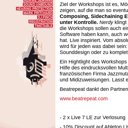
Workshop
Rewire
Ziel der Workshops ist es, Mö
Seminar
Sound
Unbound
Hearing
zeigen, auf die man so eventu
Protection
Mark
Composing, Sidechaining Ef
Pritchard
DJ
Pinch
unter Kontrolle.
Nerdy
klingt
Registration
Timetable
die Workshops sollen auch ei
Software haben kann, auch w
hat. Live inspiriert. Vom abs
wird für jeden was dabei sei
Sounddesign oder zu komple
Ein Hightlight des Workshops 
Hilfe des eindrucksvollen Mul
französischen Firma Jazzmuta
und Midizuweisungen. Lasst 
Beatrepeat dankt den Partner
www.beatrepeat.com
- 2 x Live 7 LE zur Verlosung
- 10% Discount auf Ableton Liv