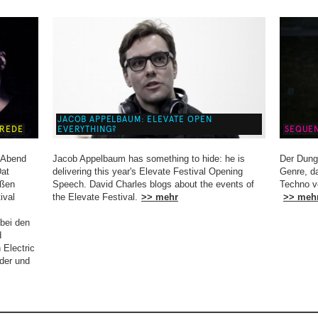
JACOB APPELBAUM: ELEVATE OPEN
EREDE
EVERYTHING?
SEQUEN
.Abend
Jacob Appelbaum has something to hide: he is
Der Dung
Dat
delivering this year's Elevate Festival Opening
Genre, d
oßen
Speech. David Charles blogs about the events of
Techno v
ival
the Elevate Festival.
>> mehr
>> meh
bei den
d
 Electric
ider und