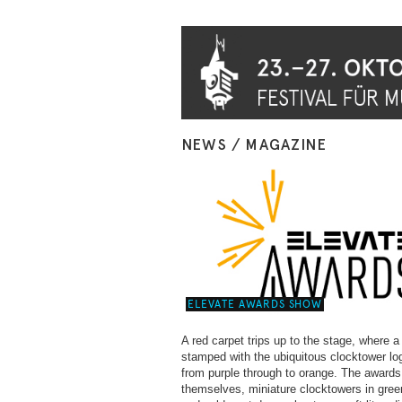
NEWS / MAGAZINE
ELEVATE AWARDS SHOW
A red carpet trips up to the stage, where a 
stamped with the ubiquitous clocktower lo
from purple through to orange. The awards
themselves, miniature clocktowers in gree