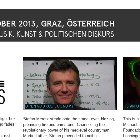
OPEN SOURCE ECONOMY
IS AN 
light box
Stefan Meretz strode onto the stage, eyes blazing,
This is a
go fades
promising fire and brimstone. Channelling the
Michael 
revolutionary power of his medieval countryman,
Foundati
n, red
Martin Luther, Stefan proceeded to nail his
Lohninge