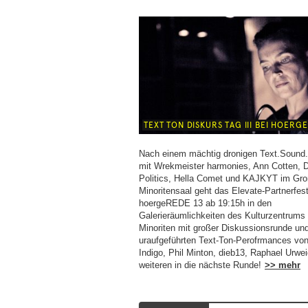
TEXT TON DISKURS TAG III BEI HOERG
Nach einem mächtig dronigen Text.Sound
mit Wrekmeister harmonies, Ann Cotten, 
Politics, Hella Comet und KAJKYT im Gr
Minoritensaal geht das Elevate-Partnerfest
hoergeREDE 13 ab 19:15h in den
Galerieräumlichkeiten des Kulturzentrums 
Minoriten mit großer Diskussionsrunde un
uraufgeführten Text-Ton-Perofrmances von
Indigo, Phil Minton, dieb13, Raphael Urwe
weiteren in die nächste Runde!
>> mehr