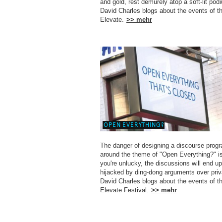
and gold, rest demurely atop a soft-lit pod
David Charles blogs about the events of t
Elevate.
>> mehr
OPEN EVERYTHING?
The danger of designing a discourse pro
around the theme of "Open Everything?" is 
you're unlucky, the discussions will end u
hijacked by ding-dong arguments over priv
David Charles blogs about the events of t
Elevate Festival.
>> mehr