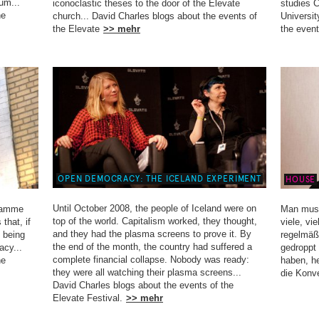
ium...
iconoclastic theses to the door of the Elevate
studies C
he
church... David Charles blogs about the events of
Universit
the Elevate
>> mehr
the even
OPEN DEMOCRACY: THE ICELAND EXPERIMENT
HOUSE
Until October 2008, the people of Iceland were on
gramme
Man muss
top of the world. Capitalism worked, they thought,
that, if
viele, vi
and they had the plasma screens to prove it. By
p being
regelmä
the end of the month, the country had suffered a
acy...
gedroppt 
complete financial collapse. Nobody was ready:
he
haben, he
they were all watching their plasma screens...
die Konv
David Charles blogs about the events of the
Elevate Festival.
>> mehr