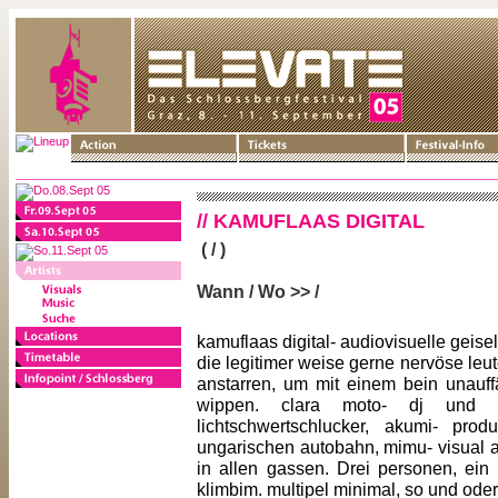
// KAMUFLAAS DIGITAL
( / )
Wann / Wo >> /
kamuflaas digital- audiovisuelle geise
die legitimer weise gerne nervöse leu
anstarren, um mit einem bein unauffä
wippen. clara moto- dj und 
lichtschwertschlucker, akumi- pro
ungarischen autobahn, mimu- visual a
in allen gassen. Drei personen, ein
klimbim. multipel minimal, so und oder