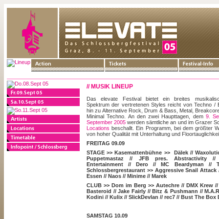
// MUSIK LINEUP
Das elevate Festival bietet ein breites musikal
Spektrum der vertretenen Styles reicht von Techno / 
hin zu Alternative Rock, Drum & Bass, Metal, Breakcor
Minimal Techno. An den zwei Haupttagen, dem
9. S
September 2005
werden sämtliche an und im Grazer Sc
Locations
beschallt. Ein Programm, bei dem größter W
von hoher Qualität mit Unterhaltung und Floortauglichkei
FREITAG 09.09
STAGE >> Kasemattenbühne >>
Dälek
//
Waxoluti
Puppetmastaz
//
JFB pres. Abstractivity
/
Entertainment
//
Dero
//
MC Beardyman
//
Schlossbergrestaurant >>
Aggressive Snail Attack
Essen
//
Naos
//
Minime
//
Marek
CLUB >> Dom im Berg >>
Autechre
//
DMX Krew
/
Basteroid
//
Jake Fairly
//
Bitz & Pushmann
//
M.A.R
Kodini
// Kulix
// SlickDevlan
// rec7
//
Bust The Box 
SAMSTAG 10.09