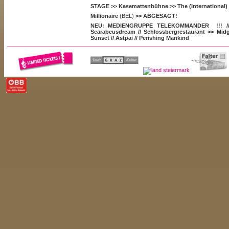
STAGE >> Kasemattenbühne >>
The (International
Millionaire
(BEL)
>> ABGESAGT!
NEU: MEDIENGRUPPE TELEKOMMANDER !!!
/
Scarabeusdream
// Schlossbergrestaurant >>
Mid
Sunset
//
Astpai
//
Perishing Mankind
CLUB >> Dom im Berg >>
Ellen Allien
//
Abe Duque
Emanuel[RT]
//
Evol Intent
//
Exile
//
DJ Hidden
Doormouse
/
/
Jason Forrest aka. Donna Summer
Kettle
//
Parasite
//
Rotator
//
Eiterherd
//
Any Maniac
//
Lenz & Vocalist Claudia Hemmer
//
Schauer
//
Tero