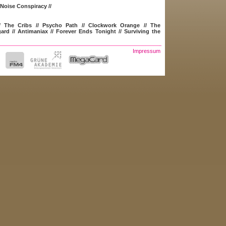
) Noise Conspiracy
//
/
The Cribs
//
Psycho Path
//
Clockwork Orange
//
The
gard
//
Antimaniax
//
Forever Ends Tonight
//
Surviving the
//
Modeselektor
//
Kamuflaas Digital
//
Illinoise
//
Ella Esque &
Impressum
& EYE-D
//
Shroombab
//
Zeck
// Uhrturmkasematte >>
Dan
// Monster Zoku Onsomb! //
Hecate
/
/
C.Fringeli
//
Electric
//
Naritia
//
Anakissed
//
Stallbastei >>
e.stonji
//
Winterstrand
cal