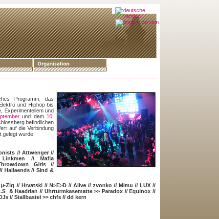
isches Programm, das
Elektro und Hiphop bis
e, Experimentellem und
eptember
und dem
10.
hlossberg befindlichen
ert auf die Verbindung
t gelegt wurde.
onists
//
Attwenger
//
/
Linkmen
//
Mafia
Throwdown Girls
//
//
Hailaends
//
Sind &
/
µ-Ziq
//
Hrvatski
//
N>E>D
//
Alive
//
zvonko
//
Mimu
//
LUX
//
.S & Haadrian
// Uhrturmkasematte >>
Paradox
//
Equinox
//
DJs
// Stallbastei >>
chfs
//
dd kern