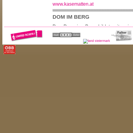
www.kasematten.at
DOM IM BERG
Der Dom im Berg bildet mit seiner
Architektur einen Meilenstein 
Veranstaltungskultur. Direkt im Herz
präsentiert sich der Dom im Fel
Schlossbergs.
Und so harmonieren einander ein au
Veranstaltungsort und die Infrastruktu
Dom im Berg stellt den idealen Rahme
ob aus Wirtschaft, Wissenschaft, Politik
www.domimberg.at
UHRTURMKASEMATTE
Beim Uhrturm geht es in den Un
Uhrturmkasematte liegt direkt unter d
Eine eigene, gesperrte Aussti
Schlossbergliftes bringt Besucher au
ans Ziel. Der Raum ist aus de