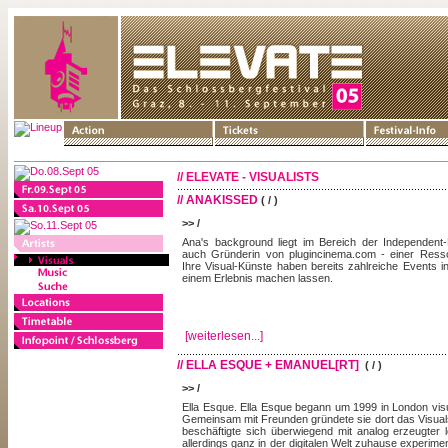
// ELEVATE - VISUALISTS
// ANAKISSED
( / )
>> /
Ana's background liegt im Bereich der Independent-F
auch Gründerin von plugincinema.com - einer Resso
Ihre Visual-Künste haben bereits zahlreiche Events i
einem Erlebnis machen lassen.
[weiterlesen...]
// ELLA ESQUE + EMANUEL[RT]
( / )
>> /
Ella Esque. Ella Esque begann um 1999 in London visu
Gemeinsam mit Freunden gründete sie dort das Visua
beschäftigte sich überwiegend mit analog erzeugter l
allerdings ganz in der digitalen Welt zuhause experiment