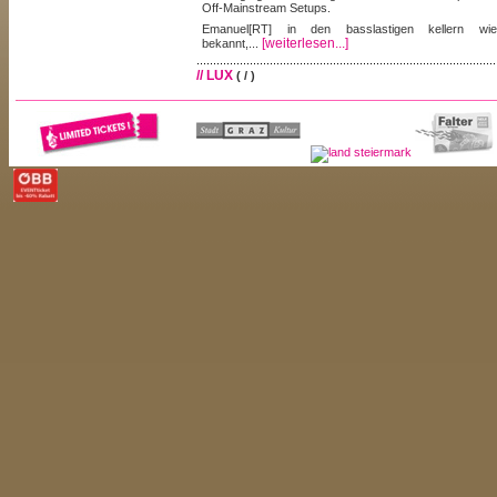
Off-Mainstream Setups.
Emanuel[RT] in den basslastigen kellern wi
[weiterlesen...]
bekannt,...
// LUX
( / )
>> /
Live visual act aus Graz, der auf Kompositionen ar
beruht, die im Kontext des aktuellen musikalischen
"...pixels become slaves to the music, always a few 
still at the speed of light".
[weiterlesen...]
// MIMU
( / )
>> /
Ein bisschen Wahrheit und ein bisschen Lüge, ein 
bisschen Dreck, ein bisschen Liebe und ein bisschen 
schön serviert, Visuals in Handarbeit. Miriam Mone a
Illustratorin, ein siebentel der Medienkünstlergruppe
und Augbeauftragte der audiovisuellen electrocombo kam
[weiterlesen...]
// NARITIA
( / )
>> /
Die experimentellen Bilderwelten von Florian Absen
schon viele Veranstaltungen visuell bereichert. Abstr