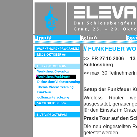
Lineup
Action
Revie
2006
// FUNKFEUER W
Workshops
/
Mi.25.Oktober
Programm
>> FR.27.10.2006 - 1
06
Do.26.Oktober
Schlossberg
06
Fr.27.Oktober
06
Workshop:
>> max. 30 TeilnehmerI
Clevaclox
Workshop:
Funkfeuer
Diskussion:
Videostreaming
Thema:
Setup der Funkfeuer K
Videostreaming
Funkfeuer
Wireless Router we
gollum.artefacte.org
Sa.28.Oktober
ausgestattet, genauer ge
06
Festivalzentrum
für den Einsatz im Graze
live
Praxis Tour auf den S
videostream
Die neu eingestellten 
getestet werden.