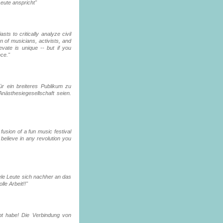
eute anspricht"
ts to critically analyze civil
on of musicians, activists, and
evate is unique -- but if you
ce."
ür ein breiteres Publikum zu
ästhesiegesellschaft seien.
fusion of a fun music festival
elieve in any revolution you
ele Leute sich nachher an das
lle Arbeit!!"
bt habe! Die Verbindung von