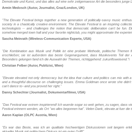
Demokratie und Kunst, und das alles auf eine sehr zeitgemaesse Art die besonders junge L
Armin Medosch (Autor, Journalist, Graz/London, UK)
"The Elevate Festival brings together a new generation of politically-savvy music enthusias
society in a chaotically creative environment. The Elevate Festival is an inspiring collecti
technologists -- and challenges the notion that democratic deliberation can't be fun. El
somehow merged town hall and your favorite nightclub, you might approximate the experien
Sascha Meinrath (Wireless-Communication Experte, USA)
"Die Kombination aus Musik und Politik ist eine probate Methode, politische Themen f
erschließen; sie ist außerdem das beste Gegenargument, dass Musikevents Teil der An
Besonders gelungen fand ich die Auswahl der Themen, richtiggehend: zukunftsweisend."
l
Christian Felber (Autor, Publizist, Wien)
"Elevate elevated not only democracy but the idea that culture and politics can mix with a 
and a thoughtful discourse on challenging issues. Emma Goldman once wrote she didn't b
can't dance to--and you proved her right."
Danny Schechter (Journalist, Dokumentarfilmer, USA)
"Das Festival war extrem inspirierend! Ich wuerde sogar so weit gehen, zu sagen, dass vi
Festival erinnern werden, als Ort "wo alles begonnen hat". Vielen Dank, elevate.at fuer die to
Aaron Kaplan (OLPC Austria, Wien)
"Es war das Beste, was ich an qualitativ hochwertigen Diskussionen seit langem erle
aktueller Musik mit politischem Diskurs ist ein guter Griff!"