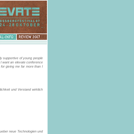
Review
2007
lly supportive of young people
 I want an elevate conference
 for giving me far more than I
ichkeit und Verstand wirklich
 ueber neue Technologien und