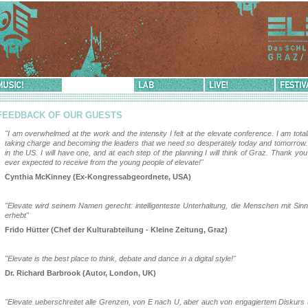
sic!
Democracy!
Lab
Live!
Festival-
Info
FEEDBACK OF OUR GUESTS
"I am overwhelmed at the work and the intensity I felt at the elevate conference. I am tota
taking charge and becoming the leaders that we need so desperately today and tomorrow.
in the US. I will have one, and at each step of the planning I will think of Graz. Thank you
ever expected to receive from the young people of elevate!"
Cynthia McKinney (Ex-Kongressabgeordnete, USA)
"Elevate wird seinem Namen gerecht: intelligenteste Unterhaltung, die Menschen mit Sinnl
erhebt"
Frido Hütter (Chef der Kulturabteilung - Kleine Zeitung, Graz)
"Elevate is the best place to think, debate and dance in a digital style!"
Dr. Richard Barbrook (Autor, London, UK)
"Elevate ueberschreitet alle Grenzen, von E nach U, aber auch von engagiertem Diskurs