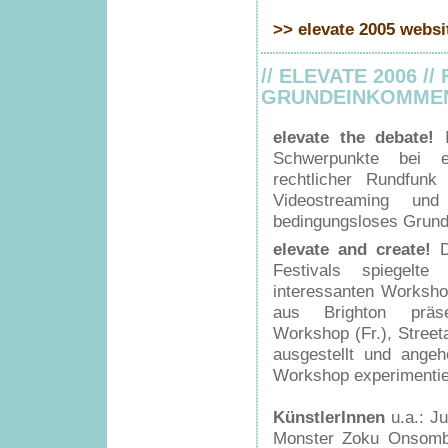
>> elevate 2005 websi
// ELEVATE 2006 /
GRUNDEINKOMME
elevate the debate!
Schwerpunkte bei e
rechtlicher Rundfunk 
Videostreaming und 
bedingungsloses Grun
elevate and create!
D
Festivals spiegelt
interessanten Worksho
aus Brighton präse
Workshop (Fr.), Street
ausgestellt und ange
Workshop experimentie
KünstlerInnen
u.a.: J
Monster Zoku Onsomb!