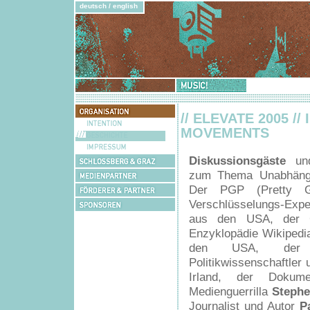
deutsch
/
english
Music!
Democracy!
Organisation
// ELEVATE 2005 
Intention
MOVEMENTS
Geschichte
Impressum
Diskussionsgäste
und
Schlossberg
&
zum Thema Unabhängi
Medienpartner
Graz
Der PGP (Pretty Go
Förderer
&
Verschlüsselungs-Exp
Sponsoren
Partner
aus den USA, der G
Enzyklopädie Wikiped
den USA, der 
Politikwissenschaftler
Irland, der Dokume
Medienguerrilla
Stephe
Journalist und Autor
P