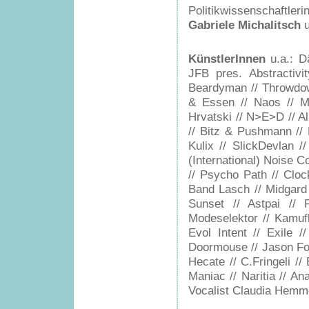
Politikwissenschaftler
Gabriele Michalitsch
u
KünstlerInnen
u.a.: D
JFB pres. Abstractivi
Beardyman // Throwdown
& Essen // Naos // M
Hrvatski // N>E>D // Al
// Bitz & Pushmann // 
Kulix // SlickDevlan /
(International) Noise 
// Psycho Path // Cl
Band Lasch // Midgard 
Sunset // Astpai // 
Modeselektor // Kamufla
Evol Intent // Exile
Doormouse // Jason Fo
Hecate // C.Fringeli // 
Maniac // Naritia // An
Vocalist Claudia Hemme