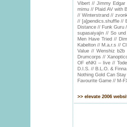
Vibert // Jimmy Edgar 
mimu // Plaid AV with B
// Winterstrand // zvon
// [a]pendics.shuffle /
Distance // Funk Guru /
supasaiyajin // So und
Men Have Tried // Dimi
Kabelton // M.a.r.s // Cl
Value // Wenshiz b2b F
Drumcorps // Xanoptico
OF eNKI – live // Tode
D.I.S. // B.L.O. & Finna
Nothing Gold Can Stay 
Favourite Game // M-F
>> elevate 2006 websi