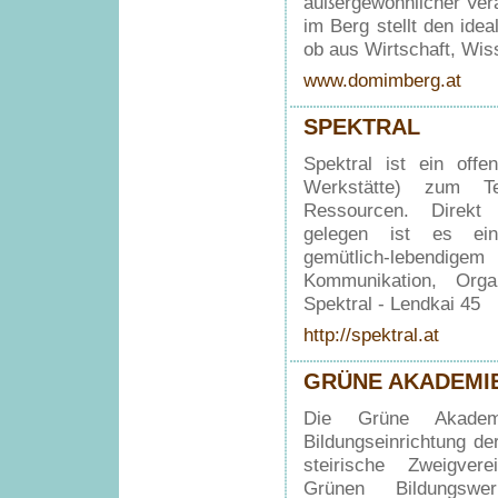
außergewöhnlicher Vera
im Berg stellt den ide
ob aus Wirtschaft, Wiss
www.domimberg.at
SPEKTRAL
Spektral ist ein offe
Werkstätte) zum T
Ressourcen. Direkt
gelegen ist es ein
gemütlich-lebendige
Kommunikation, Organ
Spektral - Lendkai 45
http://spektral.at
GRÜNE AKADEMI
Die Grüne Akademi
Bildungseinrichtung de
steirische Zweigver
Grünen Bildungswe