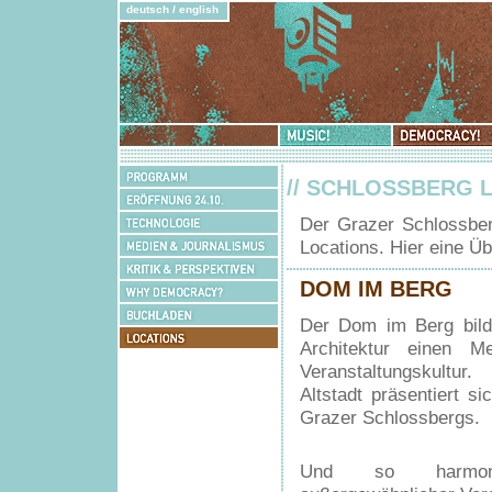
deutsch
/
english
Music!
Democracy!
Programm
// SCHLOSSBERG 
Eröffnung
24.10.
Technologie
Der Grazer Schlossber
Medien
Locations. Hier eine Üb
&
Kritik
Journalismus
&
DOM IM BERG
Why
Perspektiven
Democracy?
Buchladen
Der Dom im Berg bilde
Locations
Architektur einen M
Veranstaltungskultu
Altstadt präsentiert 
Grazer Schlossbergs.
Und so harmoni