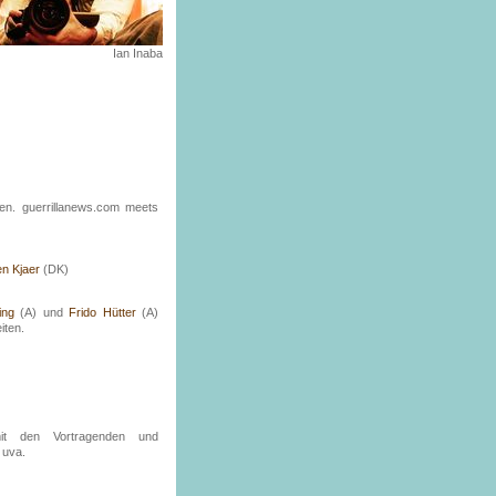
Ian Inaba
en. guerrillanews.com meets
en Kjaer
(DK)
ing
(A) und
Frido Hütter
(A)
iten.
 mit den Vortragenden und
 uva.