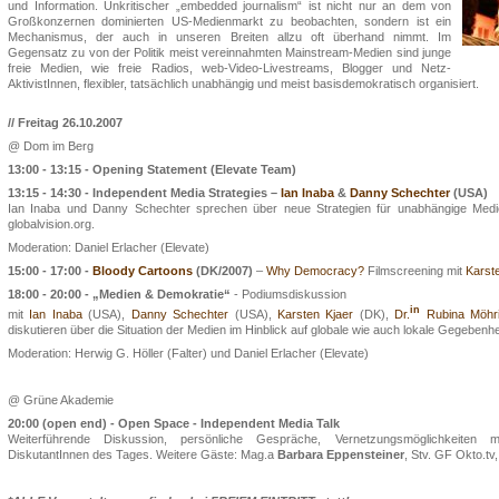
und Information. Unkritischer „embedded journalism“ ist nicht nur an dem von
Großkonzernen dominierten US-Medienmarkt zu beobachten, sondern ist ein
Mechanismus, der auch in unseren Breiten allzu oft überhand nimmt. Im
Gegensatz zu von der Politik meist vereinnahmten Mainstream-Medien sind junge
freie Medien, wie freie Radios, web-Video-Livestreams, Blogger und Netz-
AktivistInnen, flexibler, tatsächlich unabhängig und meist basisdemokratisch organisiert.
// Freitag 26.10.2007
@ Dom im Berg
13:00 - 13:15 -
Opening Statement
(Elevate Team)
13:15 - 14:30 - Independent Media Strategies –
Ian Inaba
&
Danny Schechter
(USA)
Ian Inaba und Danny Schechter sprechen über neue Strategien für unabhängige Medi
globalvision.org.
Moderation: Daniel Erlacher (Elevate)
15:00 - 17:00 -
Bloody Cartoons
(DK/2007)
–
Why Democracy?
Filmscreening mit
Karst
18:00 - 20:00 - „Medien & Demokratie“
- Podiumsdiskussion
in
mit
Ian Inaba
(USA),
Danny Schechter
(USA),
Karsten Kjaer
(DK),
Dr.
Rubina Möhr
diskutieren über die Situation der Medien im Hinblick auf globale wie auch lokale Gegebenhe
Moderation: Herwig G. Höller (Falter) und Daniel Erlacher (Elevate)
@ Grüne Akademie
20:00 (open end) - Open Space - Independent Media Talk
Weiterführende Diskussion, persönliche Gespräche, Vernetzungsmöglichkeiten
DiskutantInnen des Tages. Weitere Gäste: Mag.a
Barbara Eppensteiner
, Stv. GF Okto.tv,