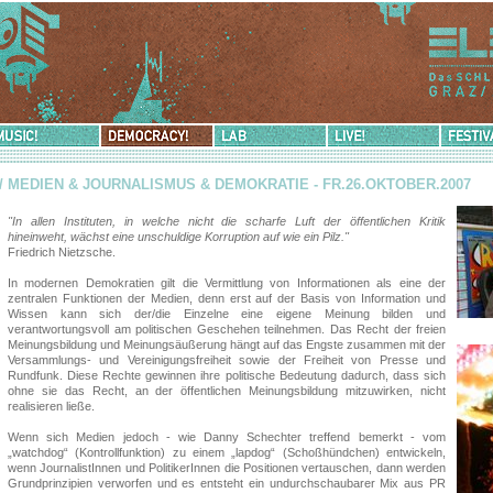
sic!
Democracy!
Lab
Live!
Festival-
Info
// MEDIEN & JOURNALISMUS & DEMOKRATIE - FR.26.OKTOBER.2007
"In allen Instituten, in welche nicht die scharfe Luft der öffentlichen Kritik
hineinweht, wächst eine unschuldige Korruption auf wie ein Pilz."
Friedrich Nietzsche.
In modernen Demokratien gilt die Vermittlung von Informationen als eine der
zentralen Funktionen der Medien, denn erst auf der Basis von Information und
Wissen kann sich der/die Einzelne eine eigene Meinung bilden und
verantwortungsvoll am politischen Geschehen teilnehmen. Das Recht der freien
Meinungsbildung und Meinungsäußerung hängt auf das Engste zusammen mit der
Versammlungs- und Vereinigungsfreiheit sowie der Freiheit von Presse und
Rundfunk. Diese Rechte gewinnen ihre politische Bedeutung dadurch, dass sich
ohne sie das Recht, an der öffentlichen Meinungsbildung mitzuwirken, nicht
realisieren ließe.
Wenn sich Medien jedoch - wie Danny Schechter treffend bemerkt - vom
„watchdog“ (Kontrollfunktion) zu einem „lapdog“ (Schoßhündchen) entwickeln,
wenn JournalistInnen und PolitikerInnen die Positionen vertauschen, dann werden
Grundprinzipien verworfen und es entsteht ein undurchschaubarer Mix aus PR