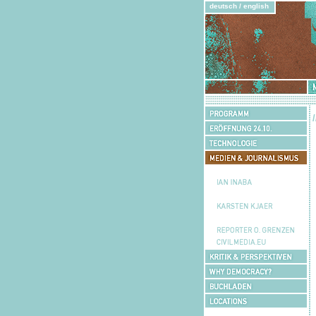
deutsch
/
english
Mu
Programm
Eröffnung
24.10.
Technologie
Medien
&
Danny
Journalismus
Schechter
Ian
Inaba
Dr.in
Rubina
Karsten
Möhring
Kjaer
Frido
Hütter
Reporter
O.
civilmedia.eu
Grenzen
Kritik
&
Why
Perspektiven
Democracy?
Buchladen
Locations