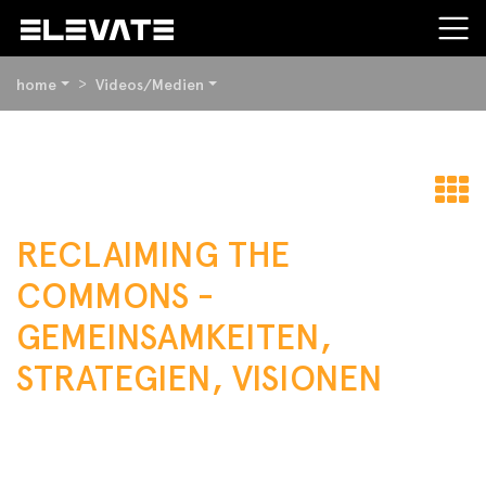
SIE
home
Videos/Medien
BEFINDEN
SICH
HIER:
BEGINN
DES
SEITENBEREICHS:
z
INHALT
RECLAIMING THE
Ü
COMMONS -
GEMEINSAMKEITEN,
STRATEGIEN, VISIONEN